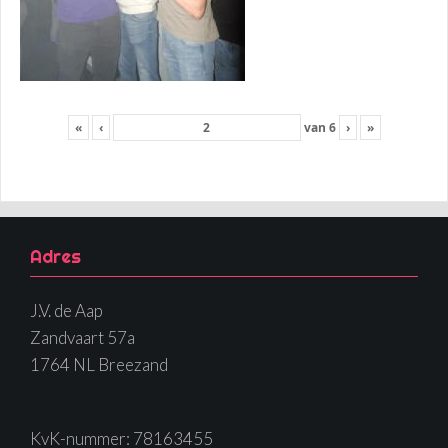
«
‹
van
6
›
»
Adres
J.V. de Aap
Zandvaart 57a
1764 NL Breezand
KvK-nummer: 78163455