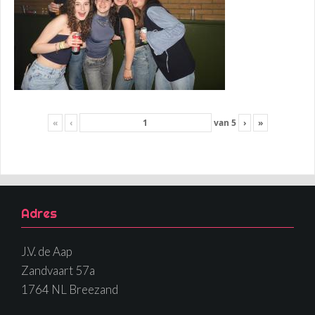
«
‹
van
5
›
»
Adres
J.V. de Aap
Zandvaart 57a
1764 NL Breezand