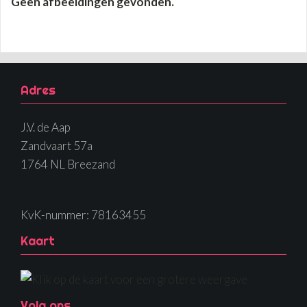
Geen afbeeldingen gevonden.
Adres
J.V. de Aap
Zandvaart 57a
1764 NL Breezand
KvK-nummer: 78163455
Kaart
Volg ons