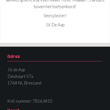
boven het toetsenbord!
Veel plezier!
J.V. De Aap
Adres
J.V. de Aap
Zandvaart 57a
1764 NL Breezand
KvK-nummer: 78163455